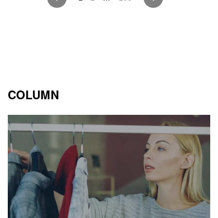
稿
ナ
ビ
ゲ
ー
COLUMN
シ
ョ
ン