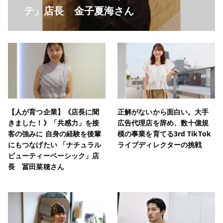
テ」店長 金子夏海さん
【人が育つ企業】《店長に聞
正解がないから面白い。大手
きました！》「共感力」を接
広告代理店を辞め、数十億規
客の強みに 自身の経験を後輩
模の事業を育てる3rd TikTok
にもつなげたい 「ナチュラル
ライブディレクターの挑戦
ビューティーベーシック」店
長 冨田菜穂さん