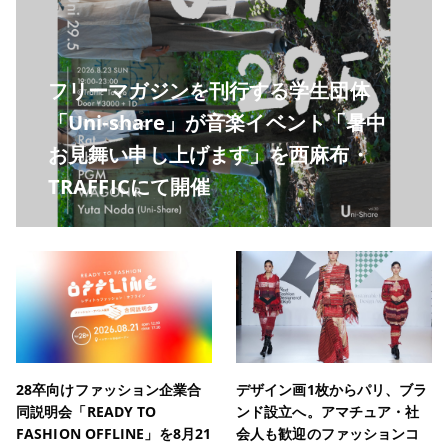
フリーマガジンを刊行する学生団体
「Uni-share」が音楽イベント「暑中
お見舞い申し上げます」を西麻布・
TRAFFICにて開催
28卒向けファッション企業合
デザイン画1枚からパリ、ブラ
同説明会「READY TO
ンド設立へ。アマチュア・社
FASHION OFFLINE」を8月21
会人も歓迎のファッションコ