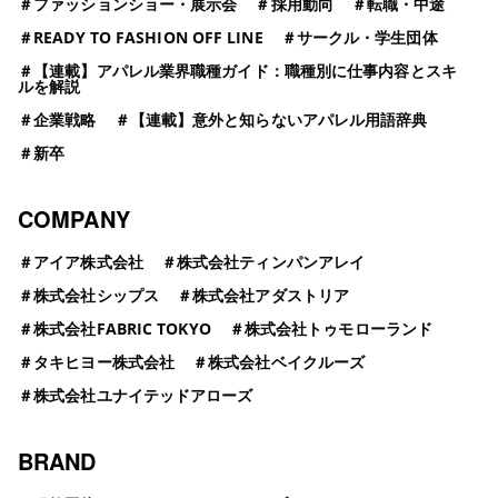
＃
ファッションショー・展示会
＃
採用動向
＃
転職・中途
＃
READY TO FASHION OFF LINE
＃
サークル・学生団体
＃
【連載】アパレル業界職種ガイド：職種別に仕事内容とスキ
ルを解説
＃
企業戦略
＃
【連載】意外と知らないアパレル用語辞典
＃
新卒
COMPANY
＃
アイア株式会社
＃
株式会社ティンパンアレイ
＃
株式会社シップス
＃
株式会社アダストリア
＃
株式会社FABRIC TOKYO
＃
株式会社トゥモローランド
＃
タキヒヨー株式会社
＃
株式会社ベイクルーズ
＃
株式会社ユナイテッドアローズ
BRAND