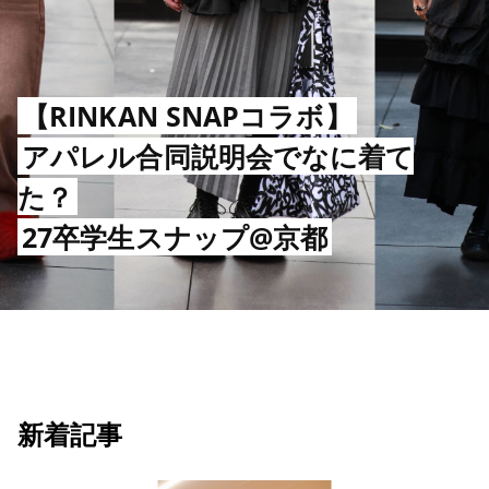
ファッションライターになるに
【2024年】
は？
【RINKAN SNAPコラボ】
アパレル履歴書の正解は一つじゃな
アパレルバイヤーのリアルな給料
い。
事情。
「人と人とのアナログな部分が重
倉庫業務は単純作業じゃない？
アパレル合同説明会でなに着て
プロがリアルな仕事内容・やりが
要」。
た？
い・キャリアプランを
30万点の古着を保管する
キャリアアドバイザーが教える
平均年収・月収を
CLANE店長が大切にしていること
ラグタグ倉庫潜入ツアー
27卒学生スナップ@京都
具体的に解説
書き方のヒント
独自データから発表
新着記事