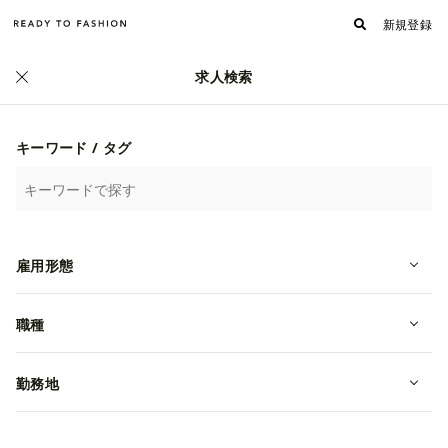
新規登録
求人検索
ファッション・アパレル求人・転職 TOP
›
中国・四国の求人一覧
ファッション・アパレル業界の中国求人一覧
キーワード / タグ
雇用形態
職種
勤務地
9
雇用形態
186
人気順
新着順
20
/
職種
株式会社ヴェルサーチェジャパン
勤務地