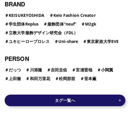
BRAND
＃
KEISUKEYOSHIDA
＃
Keio Fashion Creator
＃
学生団体Replus
＃
服飾団体”neuf”
＃
M2gk
＃
立教大学服飾デザイン研究会（FDL）
＃
ユキヒーロープロレス
＃
Uni-share
＃
東京家政大学EVE
PERSON
＃
だっつ
＃
川添隆
＃
吉田圭佑
＃
宮浦晋哉
＃
小関翼
＃
上田徹
＃
和田万里花
＃
松岡那苗
＃
笹本薫
タグ一覧へ