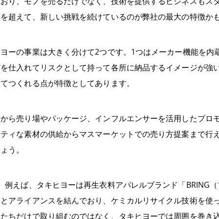
ており、モノを売るだけでなく、技術を提供するビジネスもス
ーを超えて、新しい挑戦を続けているのが弊社の最大の特徴か
ヒヨーの事業は大きく分けて2つです。1つはメーカー機能を内
どを仕入れてリスクとして持って各所に納品するイメージが強
してつくれる点が特徴としてあります。
トから売り場やパッケージ、インフルエンサーを活用したプロ
リティな素材の供給からマスマーケットでの売り方提案まで行
しょう。
。例えば、タキヒヨーは再生衣料アパレルブランド「BRING
様とアライアンスを結んでおり、ケミカルリサイクル技術を使
分たちだけで取り組むのではなく、タキヒヨーでは周囲を巻き