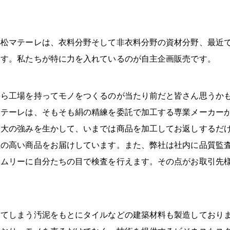
小松マテーレは、衣料分野そして非衣料分野の資材分野、最近で
ます。私たちが特に力を入れているのが自主企画販売です。
自ら工場を持ってモノをつくるのが当たり前だと皆さん思うか
マテーレは、そもそも絹の精練を委託で加工する専業メーカー
最大の強みを生かして、いまでは商品を加工してお返しするだ
性の高い商品をお届けしています。また、弊社は社内に品質監
イムリーに自分たちの目で検査を行えます。その点がお取引先
出てしまう汚泥をもとにタイルなどの建築材料も製造しており