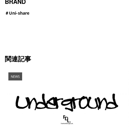
BRAND
＃
Uni-share
関連記事
NEWS