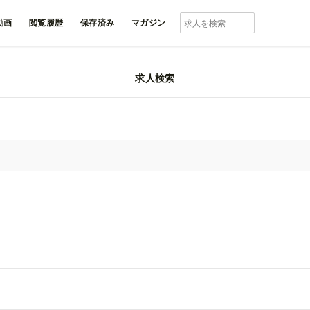
動画
閲覧履歴
保存済み
マガジン
覧
求人検索
ョン・アパレル求人情報(2ページ目)
新着順
条
キー
会社
新卒
歓迎！ネットショップ運営・商品管
雇
職
地