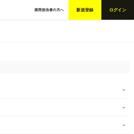
新規登録
ログイン
採用担当者の方へ
件を設定して探す
ワード / タグ
用形態
種
域