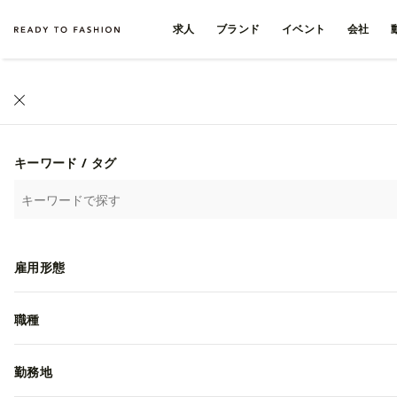
求人
ブランド
イベント
会社
ファッション・アパレル求人・転職 TOP
›
ヴィンテージの求人一
ヴィンテージのファッシ
キーワード / タグ
人気順
雇用形態
GTホールディングス株式
【27卒】ブランド好き
職種
理｜株式会社エイト
勤務地