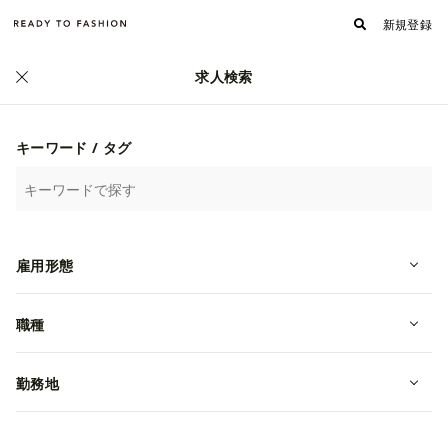
新規登録
求人検索
正社員
キーワード / タグ
雇用形態
職種
【関西｜未経験】幅広いブランド知
識を磨き、お客様の想いに寄り添う
勤務地
出張バイヤー
転職・中途
大阪府大阪市中央区
月給 293,500円~