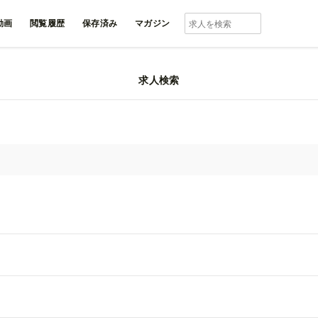
動画
閲覧履歴
保存済み
マガジン
一覧
求人検索
 岡山県 岡山市の求人一覧
求
人気順
新着順
キ
雇