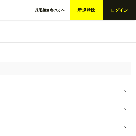
新規登録
ログイン
採用担当者の方へ
人を絞り込む
詳細検索
ーワード検索
用形態
新卒
インターン