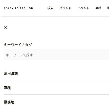
求人
ブランド
イベント
会社
ファッション・アパレル求人・転職 TOP
›
岡山県
›
岡山市の求人
ファッション・アパレル
キーワード / タグ
32
20
/
雇用形態
株式会社フォーナインズ
職種
勤務地