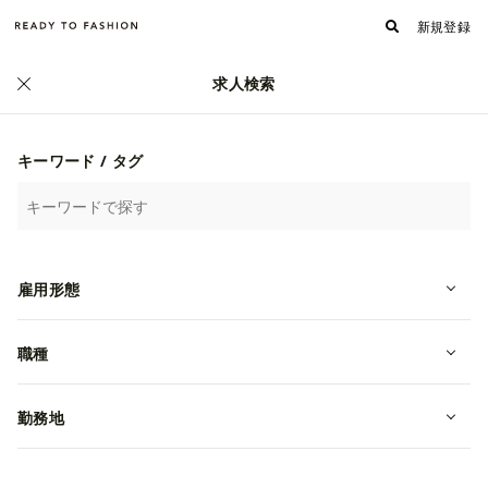
新規登録
求人検索
正社員
キーワード / タグ
雇用形態
職種
【中途・神奈川】BRIEFINGの販売職
◆公休年122日/残業月5h未満！
勤務地
転職・中途
年収 3,329,999~3,670,000円
株式会社ユニオンゲートグループ