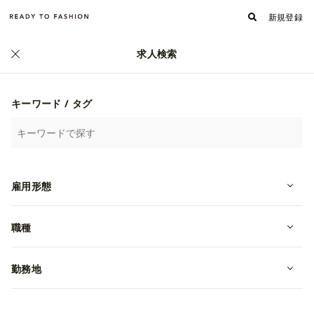
新規登録
求人検索
ファッション・アパレル求人・転職 TOP
›
ファッション・アパレルの会社
›
メディア・編
集の会社一覧
ファッション・アパレル業界 メディア・編集の会
キーワード / タグ
社一覧
search
会社を検索する
雇用形態
66
sort
expand_more
/
20
並び替え
職種
株式会社ライノ
勤務地
,
,
小売・リテール
メディア・編集
EC / 通販
流れるまま、そして好奇心のあるがまま、 あらゆるところに首を突っ込