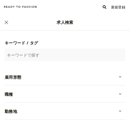
新規登録
求人検索
正社員
キーワード / タグ
雇用形態
職種
【中途・東京】BRIEFINGのインバウ
ンド接客スペシャリスト◆年休122
勤務地
日
転職・中途
年収 3,500,000~4,000,000円