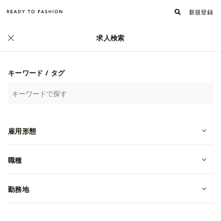
新規登録
求人検索
ファッション・アパレル求人・転職 TOP
›
ブランディングの求人一覧
ブランディングのファッション・アパレル求人
キーワード / タグ
詳細検索
人気順
新着順
雇用形態
3rd株式会社
転職・中途
職種
勤務地