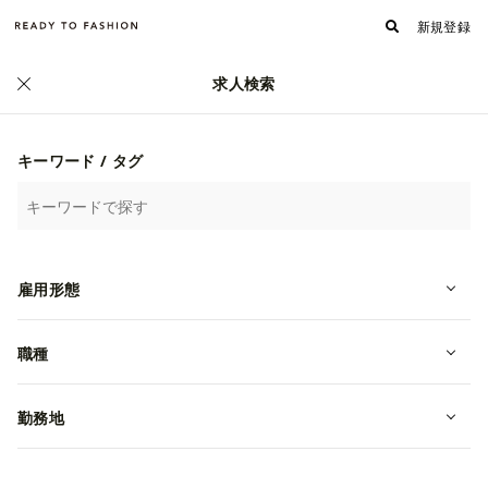
新規登録
求人検索
正社員
キーワード / タグ
雇用形態
職種
【都内勤務｜新店｜販売｜正社員｜】
URBAN RESEARCH DOORS池袋
勤務地
転職・中途
東京都豊島区
月給 235,000円~