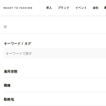
求人
ブランド
イベント
会社
ファッション・アパレル求人・転職 TOP
›
東京都
›
豊島区の求人
ファッション・アパレル
キーワード / タグ
69
20
/
雇用形態
イトキン株式会社
職種
勤務地