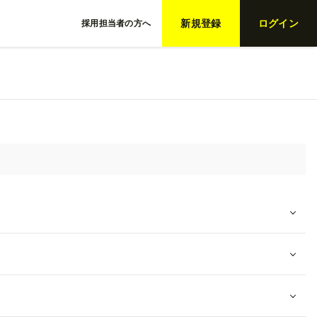
新規登録
ログイン
採用担当者の方へ
人を絞り込む
詳細検索
ーワード検索
用形態
新卒
インターン