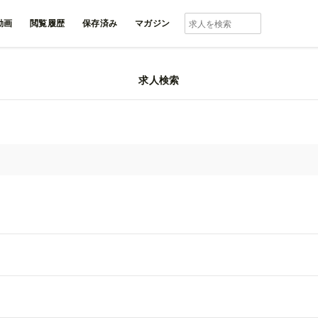
動画
閲覧履歴
保存済み
マガジン
一覧
求人検索
 東京都 豊島区の求人一覧
求
人気順
新着順
キ
雇