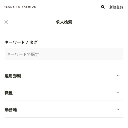
新規登録
求人検索
キーワード / タグ
雇用形態
職種
【chi.wata（チワタ）】販売員急募
／催事／パート・アルバイト／未経
勤務地
験OK
アルバイト
東京都豊島区
時給 1,300円~