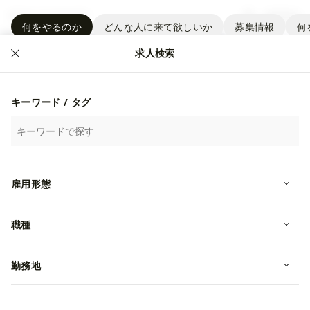
新規登録
何をやるのか
どんな人に来て欲しいか
募集情報
何
求人検索
正社員
キーワード / タグ
雇用形態
職種
池袋【販売スタッフ】未経験者歓迎/
勤務地
転勤無/福利厚生充実