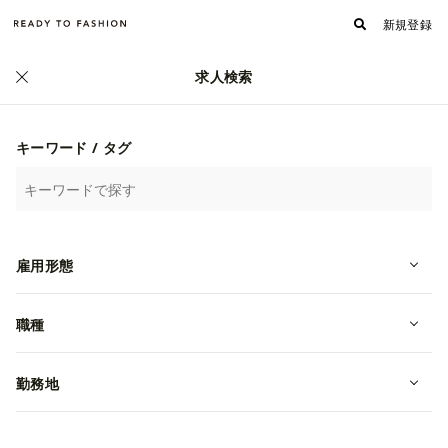
新規登録
求人検索
ファッション・アパレル求人・転職 TOP
›
動画一覧
ファッション・アパレル業界の動画一覧
キーワード / タグ
COHERENCE
土屋鞄製造所
雇用形態
株式会社ルックホールディングス
TOMORROWLAND
富山
職種
勤務地