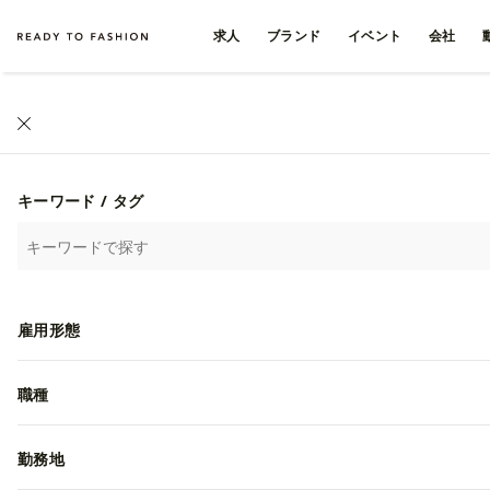
求人
ブランド
イベント
会社
ファッション・アパレル求人・転職 TOP
›
動画一覧
ファッション・アパレル
キーワード / タグ
繊維商社
アパレル
Gymphlex
雇用形態
職種
勤務地