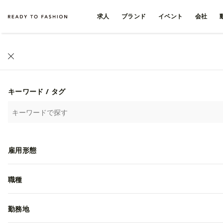
求人
ブランド
イベント
会社
ファッション・アパレル求人・転職 TOP
›
動画一覧
ファッション・アパレル
キーワード / タグ
PEARLYGATES
古着
卸売
ワー
雇用形態
職種
勤務地