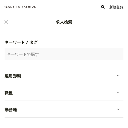
新規登録
求人検索
キーワード / タグ
株式会社アバハウスインターナショナル × 株
式会社ティンパンアレイ × 株式会社ベイクル
雇用形態
ーズトークセッション
職種
株式会社アバハウスインターナショナル,株式会社ティンパンア
レイ,株式会社ベイクルーズ
勤務地
23卒
24卒
株式会社ベイクルーズ
株式会社アバハウスインターナショナル
株式会社ティンパンアレイ
RAGTAG
JOURNALSTANDARD
ABAHOUSE
IENA
WISM