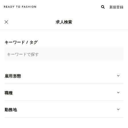
新規登録
求人検索
ファッション・アパレル求人・転職 TOP
›
交通費支給の求人一覧
ファッション・アパレル業界の交通費支給の求人
キーワード / タグ
一覧
（332ページ目）
雇用形態
職種
勤務地
雇用形態
職種
6805
人気順
新着順
6640
/
勤務地
株式会社マツオカコーポレーション