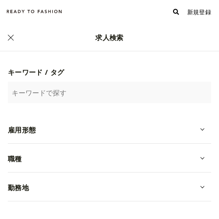
新規登録
求人検索
ファッション・アパレル求人・転職 TOP
›
22卒の求人一覧
22卒のファッション・アパレル求人(4ページ目)
キーワード / タグ
詳細検索
人気順
新着順
雇用形態
職種
勤務地
22卒に関するファッション求人・転職情報を掲載中！ 雇用形態や職
種、地域など、様々な条件から自分に合った仕事情報を検索できま
す！