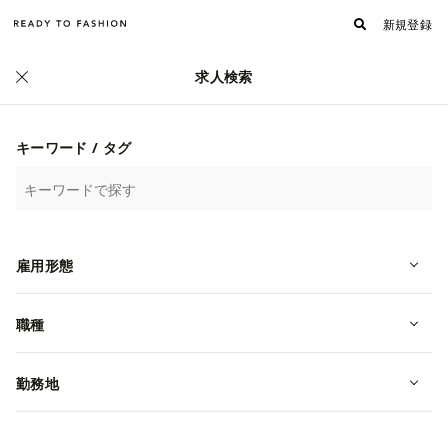
新規登録
求人検索
正社員
キーワード / タグ
雇用形態
職種
【販売｜正社員】DESCENTE TOKYO
勤務地
｜魅力溢れる商品を提案しません
か！