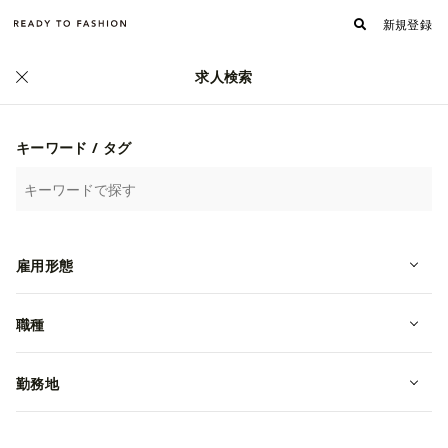
新規登録
求人検索
キーワード / タグ
雇用形態
職種
【バックオフィス】アパレル・エン
タメ事業を支える労務・人事・総務
勤務地
担当
転職・中途
東京都港区
年収 3,000,000~6,000,000円