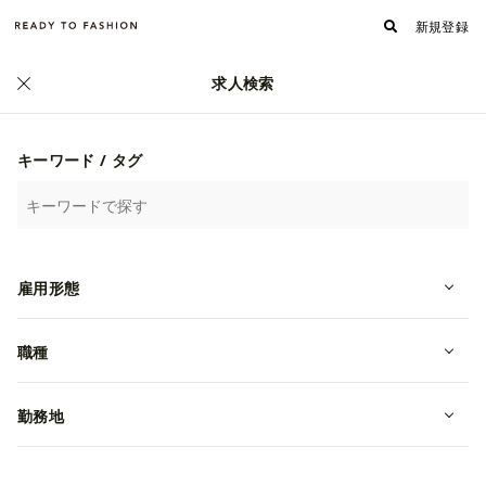
新規登録
求人検索
正社員
キーワード / タグ
雇用形態
職種
【FC営業/SV職】フィットネスアパ
勤務地
レルCRONOSのFCコンサルティング