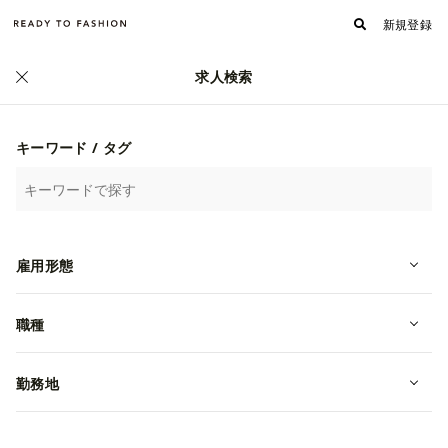
新規登録
求人検索
キーワード / タグ
雇用形態
【大阪本社】ITEMSメンズ企画のス
職種
タッフを募集！土日休み
勤務地
転職・中途
大阪府大阪市西区
月給 240,000円~
株式会社アーバンリサーチ