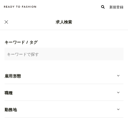
新規登録
求人検索
正社員
キーワード / タグ
雇用形態
職種
【MAISON SPECIAL】新宿店ショッ
プスタッフ
勤務地
転職・中途
東京都新宿区
月給 220,000~380,000円
株式会社PLAY PRODUCT STUDIO