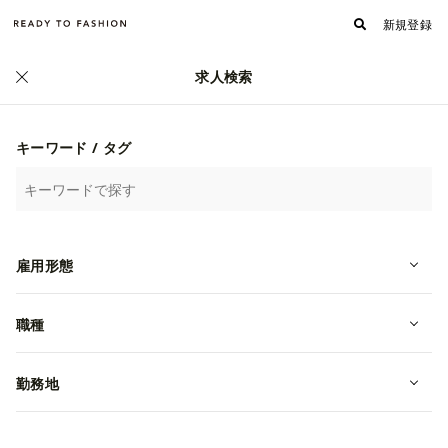
新規登録
求人検索
正社員
キーワード / タグ
雇用形態
職種
勤務地
KEEN Garage｜正社員｜原宿｜経験