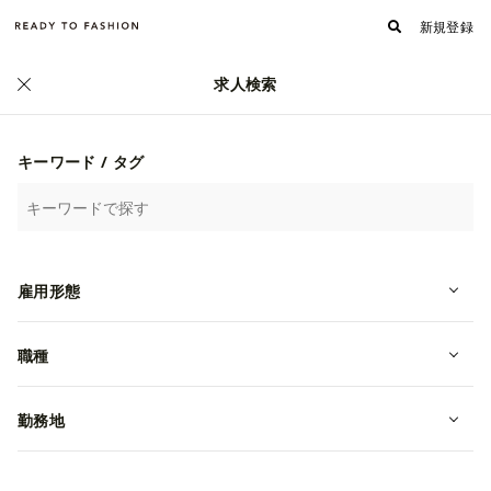
新規登録
求人検索
キーワード / タグ
雇用形態
【COS】Osaka 梅田エリア＊2週間
限定＊ポップアップスタッフ募集！
職種
新卒
大阪府大阪市北区
勤務地
COS（エイチ・アンド・エム・へネスマウリッツジャパングループ）