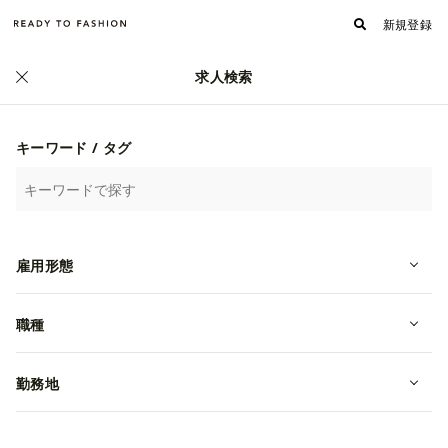
新規登録
求人検索
キーワード / タグ
雇用形態
【アパレル 商品管理】ECサイトの物
職種
流倉庫で軽作業・検品スタッフ
勤務地
アルバイト
東京都板橋区
時給 1,300円~
株式会社未来ガ驚喜研究所