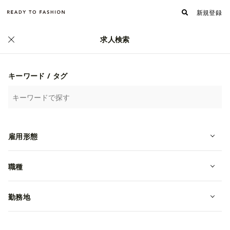
新規登録
求人検索
正社員
キーワード / タグ
雇用形態
職種
【販売｜京都高島屋】年間休日125
日！ブランドと共に成長したい方大
勤務地
募集！
転職・中途
京都府京都市下京区
年収 2,700,000円~