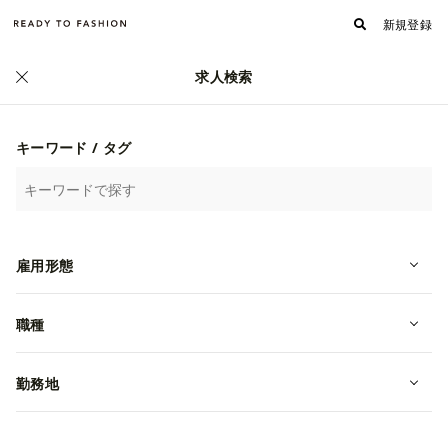
新規登録
求人検索
正社員
キーワード / タグ
雇用形態
職種
ジュエリーの接客スタッフ《アミュ
勤務地
プラザくまもと店》
転職・中途
熊本県熊本市西区
月給 215,000~300,000円