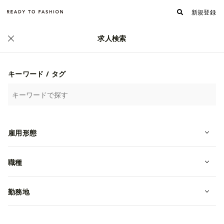
新規登録
求人検索
キーワード / タグ
雇用形態
職種
勤務地
長期【COACH×長崎アミュプラザ】