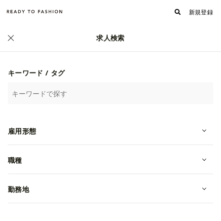
新規登録
求人検索
正社員
キーワード / タグ
雇用形態
職種
8282_国内プレタ、コレクションブ
ランド【リテール営業】募集
勤務地
転職・中途
東京都目黒区
月給 4,000,000~6,000,000円
株式会社アパレルコンシェル