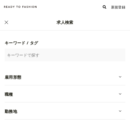
新規登録
求人検索
正社員
キーワード / タグ
雇用形態
職種
未経験OK！ZOZOで成長中のECアパ
レルの商品企画｜デザイナー｜バイ
勤務地
ヤー募集
転職・中途
東京都杉並区
月給 230,000円~