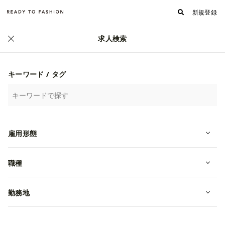
新規登録
求人検索
キーワード / タグ
雇用形態
職種
【EC運営/Amazon担当】経験者優
遇 Gramicci 大阪市北区 募集！
勤務地
転職・中途
大阪府大阪市北区
月給 240,000円~
株式会社インス