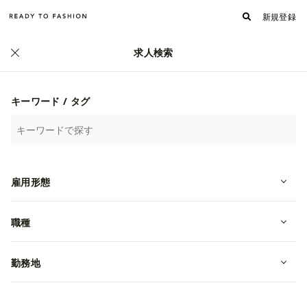
新規登録
求人検索
正社員
キーワード / タグ
雇用形態
職種
勤務地
【アパレル営業事務】恵比寿駅チ
カ！オフィスワーク/データ入力/残