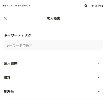
新規登録
求人検索
キーワード / タグ
雇用形態
【眼鏡フレームの商品管理】999.9
（フォーナインズ）福井オフィス｜1
職種
日6h～
勤務地
アルバイト
福井県鯖江市
時給 1,000円~
株式会社フォーナインズ