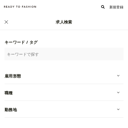
新規登録
求人検索
正社員
キーワード / タグ
雇用形態
職種
【MD（商品企画・仕入・ささげ・EC
運営）】アパレルブランド／正社
勤務地
員 未経験OK
転職・中途
埼玉県さいたま市浦和区
月給 250,000~500,000円