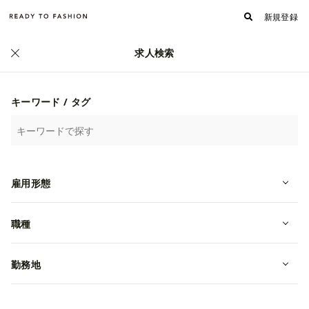
新規登録
求人検索
キーワード / タグ
雇用形態
職種
原宿【VIVAIA】シューズの販売◆ア
ルバイト/時給1500円・週2～OK
勤務地
転職・中途
東京都渋谷区
時給 1,500円~
株式会社Ptmind VIVAIA事業室