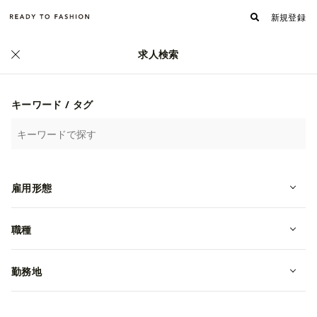
新規登録
求人検索
正社員
キーワード / タグ
雇用形態
職種
【d'zzit】梅田ESTで2026新卒スタッ
フ大歓迎！高額インセンティブあ
勤務地
り！
新卒
大阪府大阪市北区
月給 225,000~235,000円