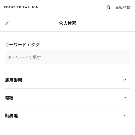
新規登録
求人検索
正社員
キーワード / タグ
【業歴40年】老舗カシミヤニットメ
ーカーのOEM営業
雇用形態
転職・中途
東京都渋谷区
年収 4,000,000~7,000,000円
職種
株式会社アルベロベロか
勤務地
募集終了しました