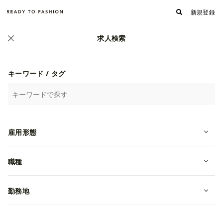
新規登録
求人検索
正社員
キーワード / タグ
雇用形態
職種
勤務地
【本社職｜東京】サポート・コンサ
ルタント｜販売職経験者が活躍中｜