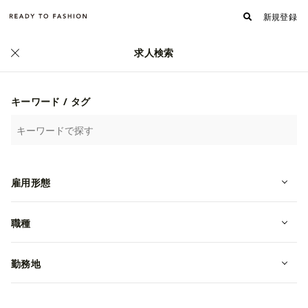
新規登録
求人検索
正社員
キーワード / タグ
雇用形態
職種
【京都高島屋店】 アパレル販売スタ
勤務地
ッフ募集（経験者歓迎！）
転職・中途
京都府京都市下京区
月給 211,600円~