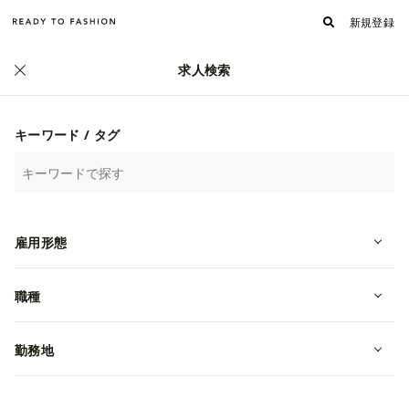
新規登録
求人検索
正社員
キーワード / タグ
雇用形態
職種
【第二創業期/エリアMGR】「ありが
とう」が行き交う社風で、会社の変
勤務地
革期を支える
転職・中途
年収 4,000,000~6,000,000円