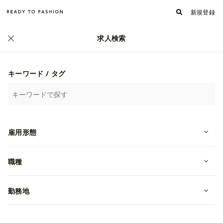
新規登録
求人検索
正社員
キーワード / タグ
雇用形態
職種
MD（事業拡大に伴い新規募集）
転職・中途
東京都渋谷区
月給 466,670~800,000円
勤務地
株式会社PLAY PRODUCT STUDIO