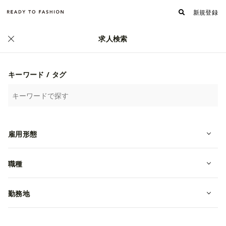
新規登録
求人検索
キーワード / タグ
雇用形態
職種
勤務地
AMERI VINTAGE店舗スタッフ募集
（ルクア大阪）