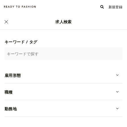
新規登録
求人検索
正社員
キーワード / タグ
雇用形態
職種
Tom Wood Assistant Store Manag
勤務地
er – 渋谷店