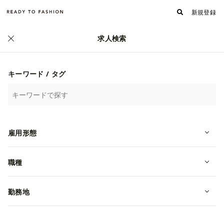
新規登録
求人検索
正社員
キーワード / タグ
雇用形態
職種
【川崎】『ル・クルーゼ』販売スタ
勤務地
ッフ募集！残業少なめ｜ワークライ
フバランス◎