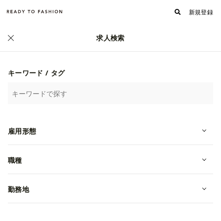
新規登録
求人検索
正社員
キーワード / タグ
雇用形態
職種
【RANDA渋谷店】ショップスタッフ
｜正社員｜ノルマなし
勤務地
転職・中途
東京都渋谷区
月給 235,000~270,000円
株式会社ジェイ・ビー